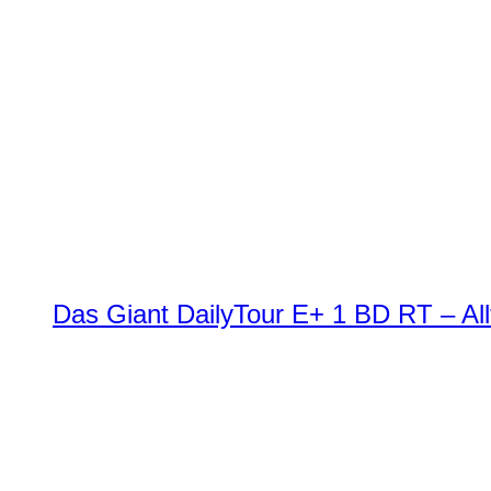
Das Giant DailyTour E+ 1 BD RT – All