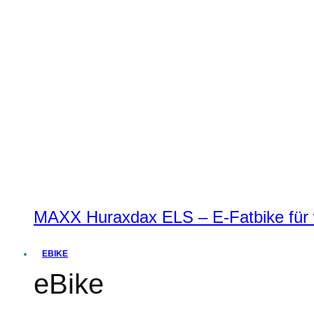
MAXX Huraxdax ELS – E-Fatbike für w
EBIKE
eBike