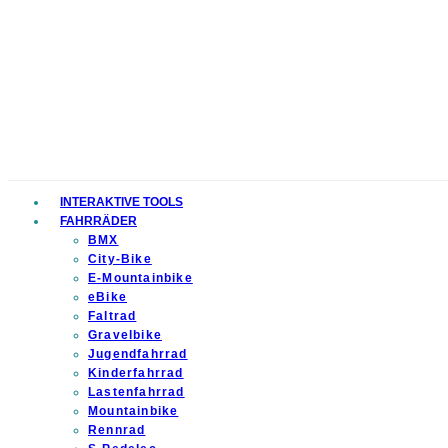
INTERAKTIVE TOOLS
FAHRRÄDER
BMX
City-Bike
E-Mountainbike
eBike
Faltrad
Gravelbike
Jugendfahrrad
Kinderfahrrad
Lastenfahrrad
Mountainbike
Rennrad