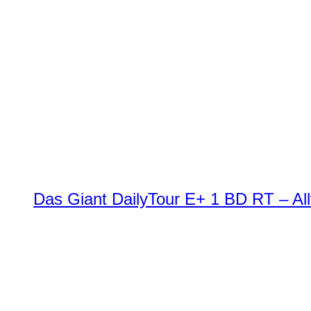
Das Giant DailyTour E+ 1 BD RT – All