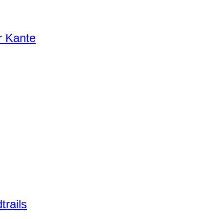
r Kante
trails