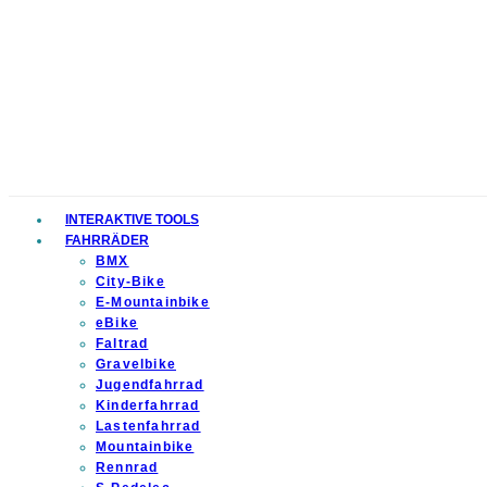
INTERAKTIVE TOOLS
FAHRRÄDER
BMX
City-Bike
E-Mountainbike
eBike
Faltrad
Gravelbike
Jugendfahrrad
Kinderfahrrad
Lastenfahrrad
Mountainbike
Rennrad