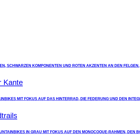
r Kante
trails