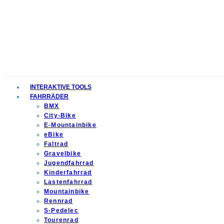
INTERAKTIVE TOOLS
FAHRRÄDER
BMX
City-Bike
E-Mountainbike
eBike
Faltrad
Gravelbike
Jugendfahrrad
Kinderfahrrad
Lastenfahrrad
Mountainbike
Rennrad
S-Pedelec
Tourenrad